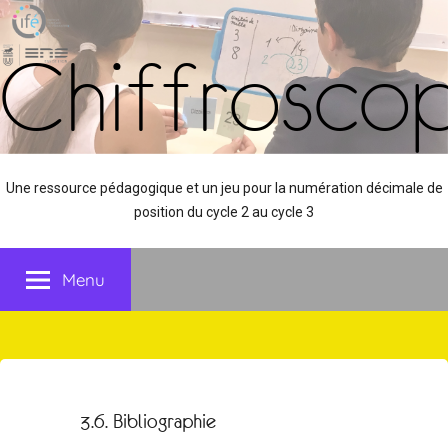
Aller
Panneau de gestion des cookies
au
Chiffrosco
contenu
Une ressource pédagogique et un jeu pour la numération décimale de
position du cycle 2 au cycle 3
Menu
3.6. Bibliographie