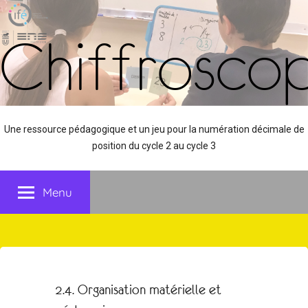
Aller
Panneau de gestion des cookies
au
Chiffrosco
contenu
Une ressource pédagogique et un jeu pour la numération décimale de
position du cycle 2 au cycle 3
Menu
2.4. Organisation matérielle et